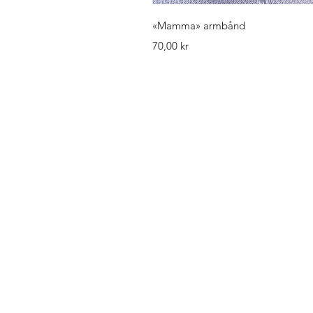
Hurtigv
«Mamma» armbånd
Pris
70,00 kr