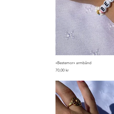
Hurtigv
«Bestemor» armbånd
Pris
70,00 kr