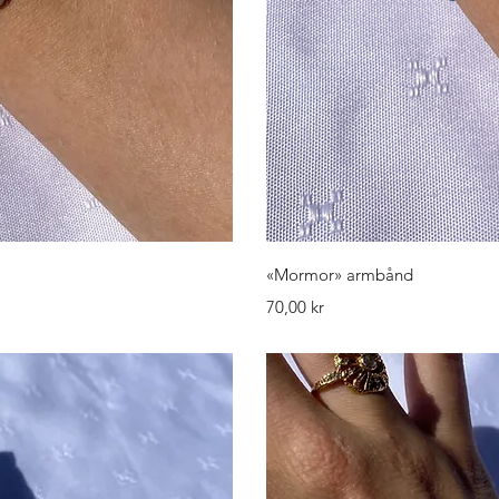
isning
Hurti
«Mormor» armbånd
Pris
70,00 kr