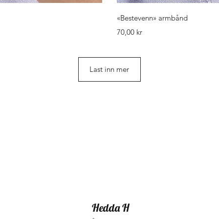
isning
Hurti
«Bestevenn» armbånd
Pris
70,00 kr
Last inn mer
Hedda H