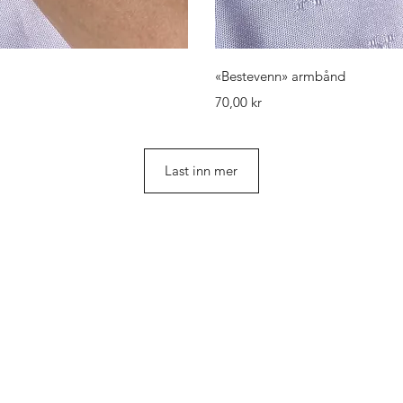
isning
Hurti
«Bestevenn» armbånd
Pris
70,00 kr
Last inn mer