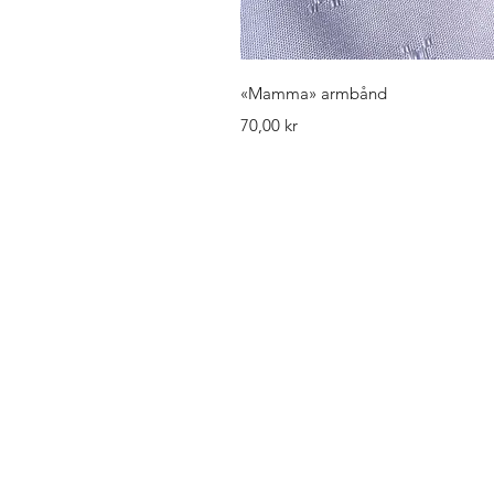
Hurtigv
«Mamma» armbånd
Pris
70,00 kr