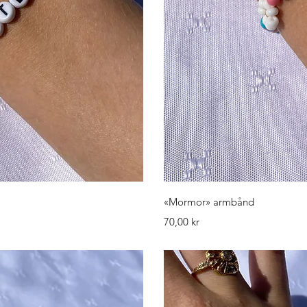
isning
Hurti
«Mormor» armbånd
Pris
70,00 kr