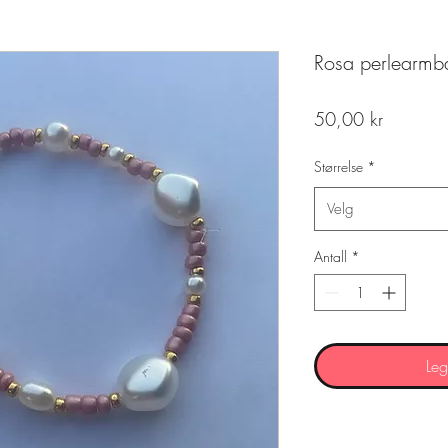
Rosa perlearmb
Pris
50,00 kr
Størrelse
*
Velg
Antall
*
Leg