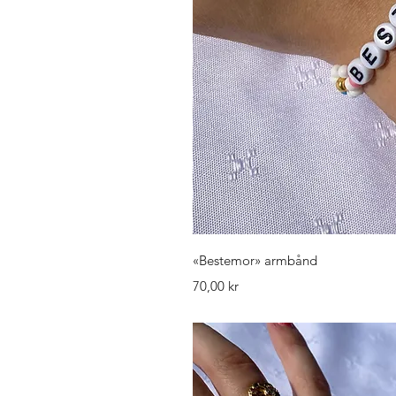
Hurtigv
«Bestemor» armbånd
Pris
70,00 kr