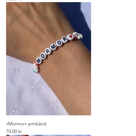
«Mormor» armbånd
Pris
70,00 kr