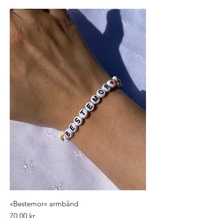
«Bestemor» armbånd
Pris
70,00 kr