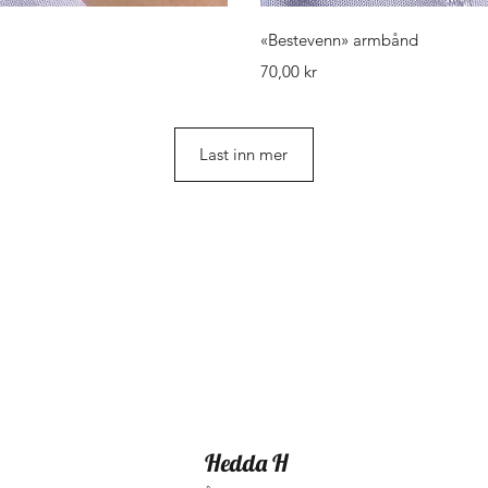
isning
Hurti
«Bestevenn» armbånd
Pris
70,00 kr
Last inn mer
Hedda H