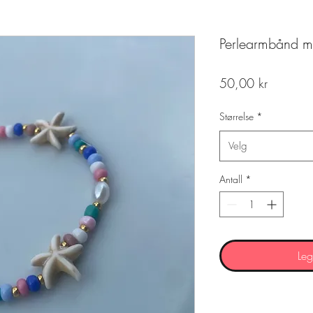
Perlearmbånd m
Pris
50,00 kr
Størrelse
*
Velg
Antall
*
Leg