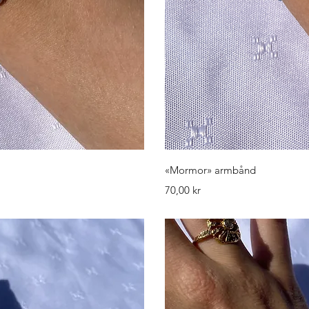
isning
Hurti
«Mormor» armbånd
Pris
70,00 kr