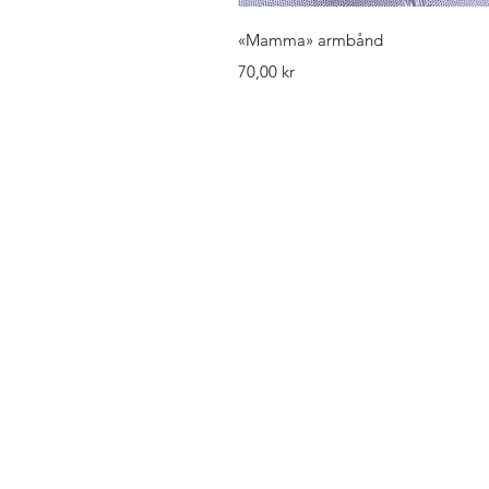
Hurtigv
«Mamma» armbånd
Pris
70,00 kr