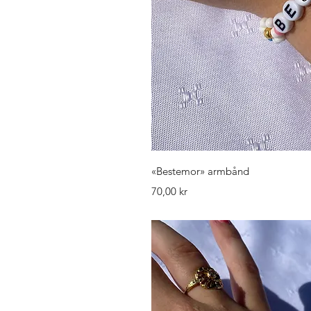
Hurtigv
«Bestemor» armbånd
Pris
70,00 kr