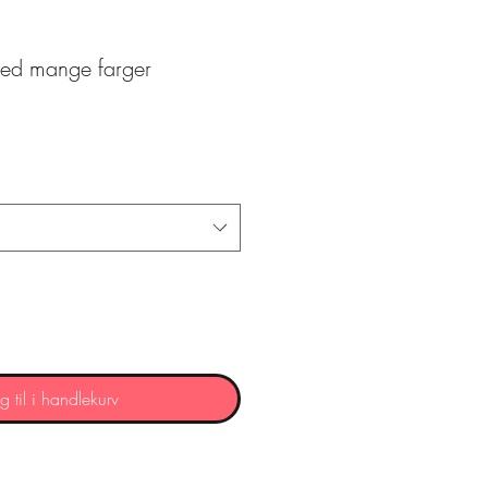
ed mange farger
g til i handlekurv