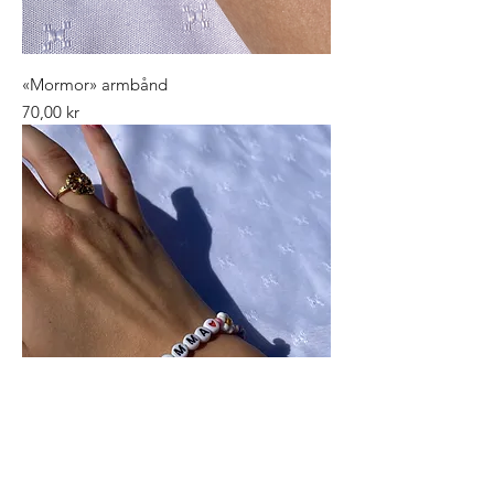
«Mormor» armbånd
Pris
70,00 kr