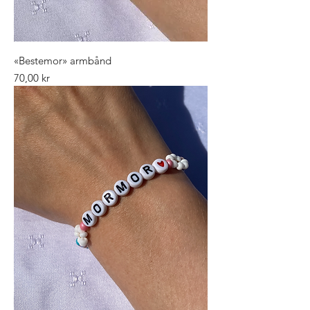
«Bestemor» armbånd
Pris
70,00 kr