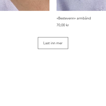
isning
Hurti
«Bestevenn» armbånd
Pris
70,00 kr
Last inn mer