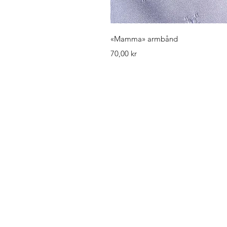
Hurtigv
«Mamma» armbånd
Pris
70,00 kr