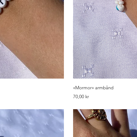
isning
Hurti
«Mormor» armbånd
Pris
70,00 kr