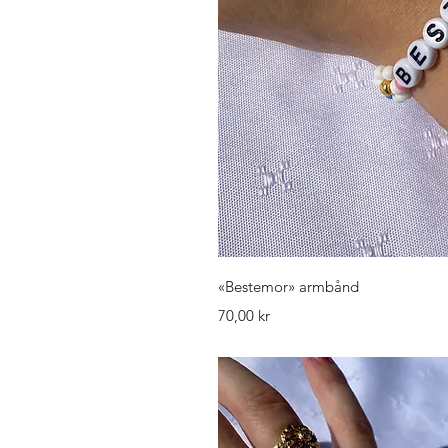
Hurtigv
«Bestemor» armbånd
Pris
70,00 kr