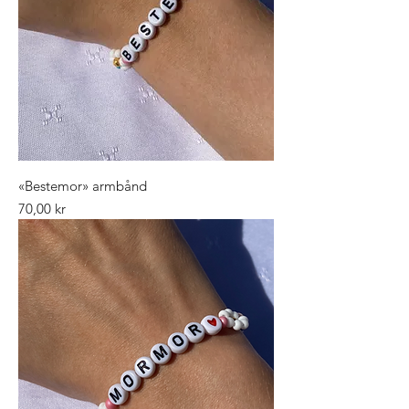
«Bestemor» armbånd
Pris
70,00 kr