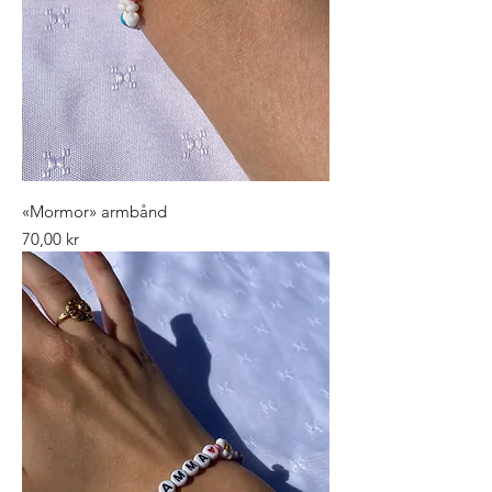
«Mormor» armbånd
Pris
70,00 kr